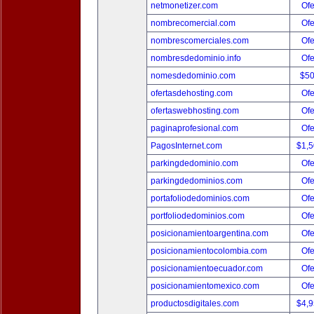
netmonetizer.com
Ofe
nombrecomercial.com
Ofe
nombrescomerciales.com
Ofe
nombresdedominio.info
Ofe
nomesdedominio.com
$5
ofertasdehosting.com
Ofe
ofertaswebhosting.com
Ofe
paginaprofesional.com
Ofe
PagosInternet.com
$1,
parkingdedominio.com
Ofe
parkingdedominios.com
Ofe
portafoliodedominios.com
Ofe
portfoliodedominios.com
Ofe
posicionamientoargentina.com
Ofe
posicionamientocolombia.com
Ofe
posicionamientoecuador.com
Ofe
posicionamientomexico.com
Ofe
productosdigitales.com
$4,