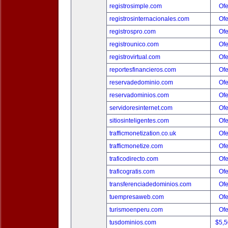
registrosimple.com
Ofe
registrosinternacionales.com
Ofe
registrospro.com
Ofe
registrounico.com
Ofe
registrovirtual.com
Ofe
reportesfinancieros.com
Ofe
reservadedominio.com
Ofe
reservadominios.com
Ofe
servidoresinternet.com
Ofe
sitiosinteligentes.com
Ofe
trafficmonetization.co.uk
Ofe
trafficmonetize.com
Ofe
traficodirecto.com
Ofe
traficogratis.com
Ofe
transferenciadedominios.com
Ofe
tuempresaweb.com
Ofe
turismoenperu.com
Ofe
tusdominios.com
$5,