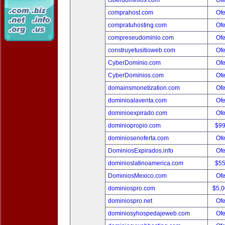
ciberdominios.com
Ofe
comprahost.com
Ofe
compratuhosting.com
Ofe
compreseudominio.com
Ofe
construyetusitioweb.com
Ofe
CyberDominio.com
Ofe
CyberDominios.com
Ofe
domainsmonetization.com
Ofe
dominioalaventa.com
Ofe
dominioexpirado.com
Ofe
dominiopropio.com
$9
dominiosenoferta.com
Ofe
DominiosExpirados.info
Ofe
dominioslatinoamerica.com
$5
DominiosMexico.com
Ofe
dominiospro.com
$5,
dominiospro.net
Ofe
dominiosyhospedajeweb.com
Ofe