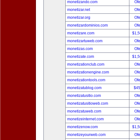
monetizando.com
Ofe
monetizar.net
Ofe
monetizar.org
Ofe
monetizardominios.com
Ofe
monetizare.com
$1,
monetizartuweb.com
Ofe
monetizas.com
Ofe
monetizate.com
$1,
monetizationclub.com
Ofe
monetizationengine.com
Ofe
monetizationtools.com
Ofe
monetizatublog.com
$4
monetizatusitio.com
Ofe
monetizatusitioweb.com
Ofe
monetizatuweb.com
Ofe
monetizeinternet.com
Ofe
monetizenow.com
$1,
monetizeyourweb.com
Ofe