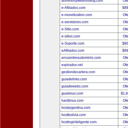
dominiosywebhosting.com
Ofe
e-Afiliados.com
$8
e-monetization.com
Ofe
e-servidores.com
Ofe
e-Sitio.com
Ofe
e-sitios.com
Ofe
e-Soporte.com
$8
eAfiliados.com
$8
encuentresudominio.com
Ofe
expirados.net
Ofe
gestiondecartera.com
Ofe
guiadelinks.com
Ofe
guiadewebs.com
Ofe
guialinux.com
$1,
hardlinux.com
Ofe
hostargentina.com
Ofe
hostbolivia.com
Ofe
hostinginteligente.com
Ofe