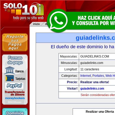
guiadelinks.
El dueño de este dominio lo ha
Mayusculas:
GUIADELINKS.COM
Minusculas:
guiadelinks.com
Longitud:
11 caracteres
Categorias:
Internet
,
Portales
,
Web Ho
Precio:
Realizar una oferta!
Visitar!
guiadelinks.com
Serán consideradas ofer
Realizar una Oferta