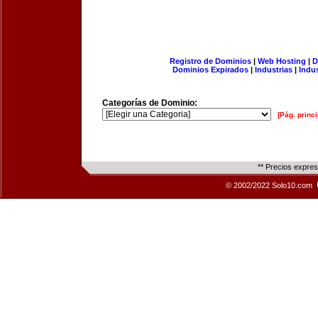
Registro de Dominios
|
Web Hosting
|
D
Dominios Expirados
|
Industrias
|
Indu
Categorías de Dominio:
[Pág. princi
** Precios expre
© 2002/2022 Solo10.com