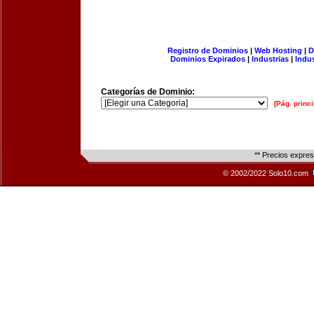
Registro de Dominios
|
Web Hosting
|
D
Dominios Expirados
|
Industrias
|
Indu
Categorías de Dominio:
[Pág. princi
** Precios expre
© 2002/2022 Solo10.com