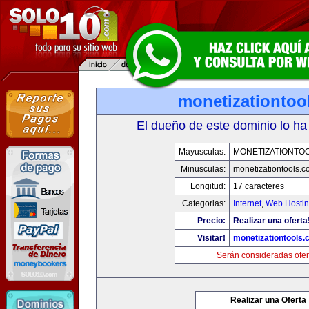
monetizationtoo
El dueño de este dominio lo ha
Mayusculas:
MONETIZATIONTO
Minusculas:
monetizationtools.
Longitud:
17 caracteres
Categorias:
Internet
,
Web Hostin
Precio:
Realizar una oferta
Visitar!
monetizationtools
Serán consideradas ofer
Realizar una Oferta