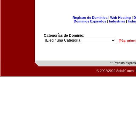
Registro de Dominios
|
Web Hosting
|
D
Dominios Expirados
|
Industrias
|
Indu
Categorías de Dominio:
[Pág. princi
** Precios expre
© 2002/2022 Solo10.com