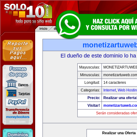
monetizartuwe
El dueño de este dominio lo ha
Mayusculas:
MONETIZARTUWE
Minusculas:
monetizartuweb.co
Longitud:
14 caracteres
Categorias:
Internet
,
Web Hostin
Precio:
Realizar una oferta
Visitar!
monetizartuweb.c
Serán consideradas ofer
Realizar una Oferta