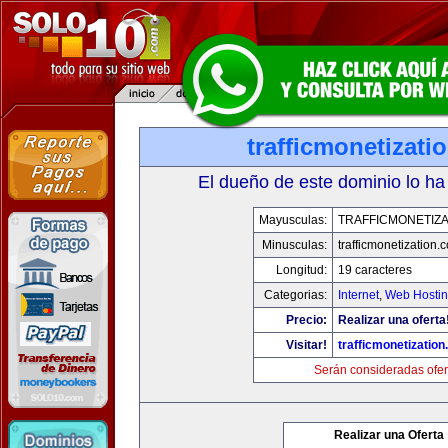
trafficmonetizati
El dueño de este dominio lo ha
Mayusculas:
TRAFFICMONETIZA
Minusculas:
trafficmonetization.
Longitud:
19 caracteres
Categorias:
Internet
,
Web Hostin
Precio:
Realizar una oferta
Visitar!
trafficmonetization
Serán consideradas ofer
Realizar una Oferta