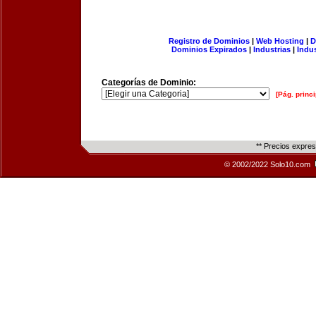
Registro de Dominios
|
Web Hosting
|
D
Dominios Expirados
|
Industrias
|
Indu
Categorías de Dominio:
[Pág. princi
** Precios expre
© 2002/2022 Solo10.com