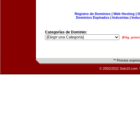
Registro de Dominios
|
Web Hosting
|
D
Dominios Expirados
|
Industrias
|
Indu
Categorías de Dominio:
[Pág. princi
** Precios expre
© 2002/2022 Solo10.com