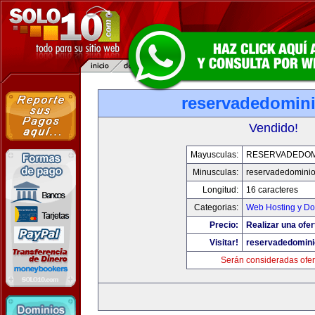
reservadedomin
Vendido!
Mayusculas:
RESERVADEDOM
Minusculas:
reservadedomini
Longitud:
16 caracteres
Categorias:
Web Hosting y Do
Precio:
Realizar una ofer
Visitar!
reservadedomin
Serán consideradas ofer