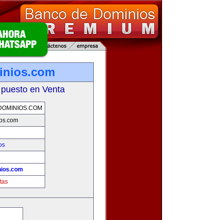
inios.com
 puesto en Venta
OMINIOS.COM
ios.com
os
nios.com
tas