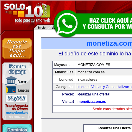
monetiza.com
El dueño de este dominio lo ha
Mayusculas:
MONETIZA.COM.ES
Minusculas:
monetiza.com.es
Longitud:
8 caracteres
Categorias:
Internet
,
Ventas y Comercializaci
Precio:
Realizar una oferta!
Visitar!
monetiza.com.es
Serán consideradas ofer
Realizar una Oferta