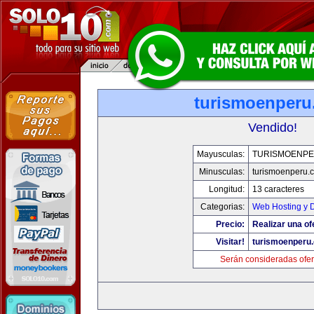
turismoenper
Vendido!
Mayusculas:
TURISMOENP
Minusculas:
turismoenperu.
Longitud:
13 caracteres
Categorias:
Web Hosting y 
Precio:
Realizar una of
Visitar!
turismoenperu
Serán consideradas ofer