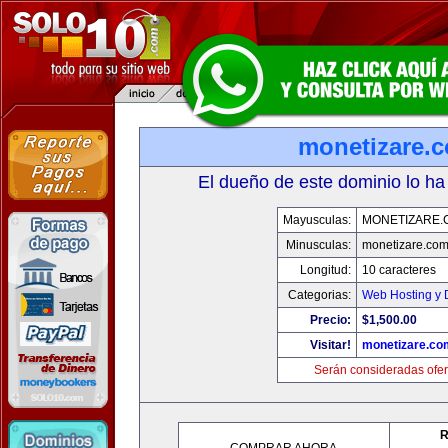
monetizare.
El dueño de este dominio lo ha
Mayusculas:
MONETIZARE.
Minusculas:
monetizare.co
Longitud:
10 caracteres
Categorias:
Web Hosting y 
Precio:
$1,500.00
Visitar!
monetizare.co
Serán consideradas ofer
R