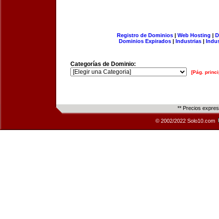
Registro de Dominios
|
Web Hosting
|
D
Dominios Expirados
|
Industrias
|
Indu
Categorías de Dominio:
[Pág. princi
** Precios expre
© 2002/2022 Solo10.com