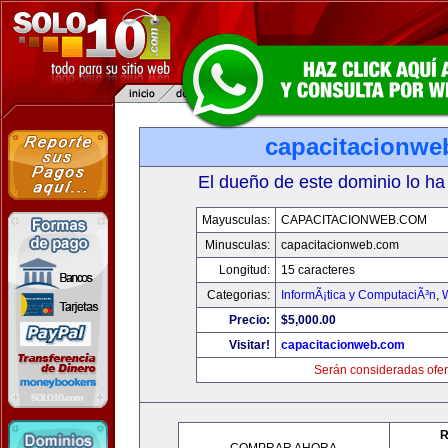
capacitacionwe
El dueño de este dominio lo ha
Mayusculas:
CAPACITACIONWEB.COM
Minusculas:
capacitacionweb.com
Longitud:
15 caracteres
Categorias:
InformÃ¡tica y ComputaciÃ³n
,
Precio:
$5,000.00
Visitar!
capacitacionweb.com
Serán consideradas ofer
R