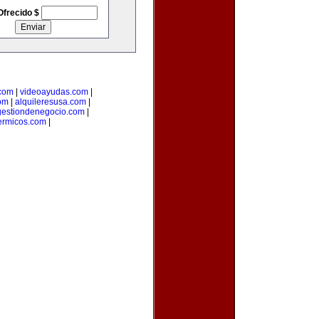
Ofrecido $
.com
|
videoayudas.com
|
om
|
alquileresusa.com
|
gestiondenegocio.com
|
ermicos.com
|