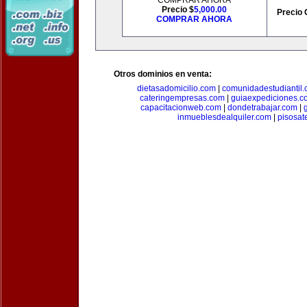
COMPRAR AHORA
Precio $
5,000.00
Precio 
COMPRAR AHORA
Otros dominios en venta:
dietasadomicilio.com
|
comunidadestudiantil
cateringempresas.com
|
guiaexpediciones.c
capacitacionweb.com
|
dondetrabajar.com
|
inmueblesdealquiler.com
|
pisosat