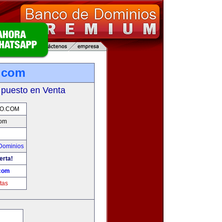
.com
 puesto en Venta
O.COM
com
Dominios
erta!
com
tas