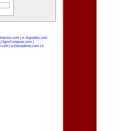
amacion.com
|
e-Juguetes.com
|
AgroCompras.com
|
n.com
|
e-Ganaderia.com
|
e-