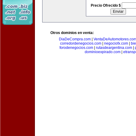
Precio Ofrecido $
Otros dominios en venta:
DiaDeCompra.com
|
VentaDeAutomotores.co
corredordenegocios.com
|
negociofx.com
|
bi
forodenegocios.com
|
rutasdeargentina.com
|
dominioexpirado.com
|
etransp