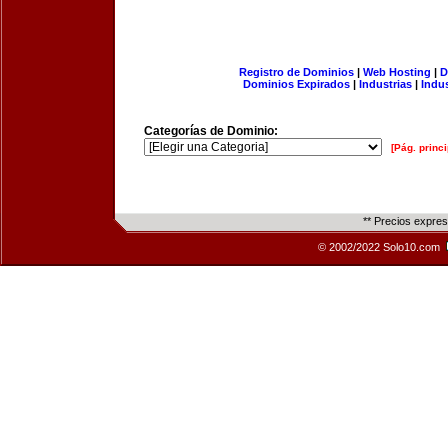
Registro de Dominios
|
Web Hosting
|
D
Dominios Expirados
|
Industrias
|
Indu
Categorías de Dominio:
[Pág. princi
** Precios expre
© 2002/2022 Solo10.com