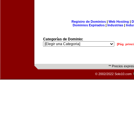
Registro de Dominios
|
Web Hosting
|
D
Dominios Expirados
|
Industrias
|
Indu
Categorías de Dominio:
[Pág. princi
** Precios expre
© 2002/2022 Solo10.com