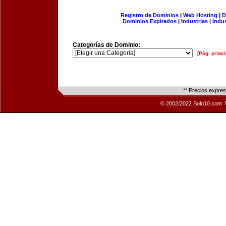
Registro de Dominios
|
Web Hosting
|
D
Dominios Expirados
|
Industrias
|
Indu
Categorías de Dominio:
[Pág. princi
** Precios expre
© 2002/2022 Solo10.com