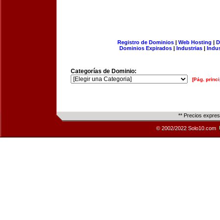
Registro de Dominios
|
Web Hosting
|
D
Dominios Expirados
|
Industrias
|
Indu
Categorías de Dominio:
[Pág. princi
** Precios expre
© 2002/2022 Solo10.com