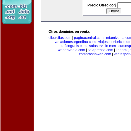
Precio Ofrecido $
Otros dominios en venta:
cibercitas.com
|
paginacentral.com
|
miamiventa.co
vacacionesargentina.com
|
viajespuertorico.co
traficogratis.com
|
soloservicio.com
|
cursosp
webenventa.com
|
salaprensa.com
|
lineamuj
comprasnaweb.com
|
ventaspor