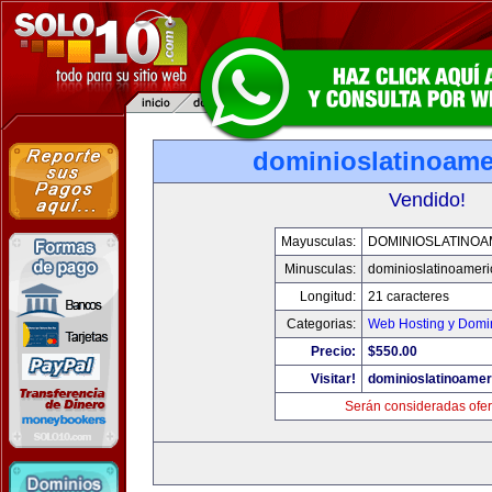
dominioslatinoame
Vendido!
Mayusculas:
DOMINIOSLATINOA
Minusculas:
dominioslatinoamer
Longitud:
21 caracteres
Categorias:
Web Hosting y Domi
Precio:
$550.00
Visitar!
dominioslatinoame
Serán consideradas ofer