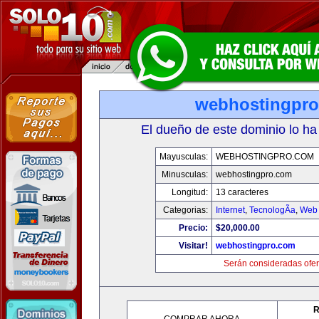
webhostingpr
El dueño de este dominio lo ha
Mayusculas:
WEBHOSTINGPRO.COM
Minusculas:
webhostingpro.com
Longitud:
13 caracteres
Categorias:
Internet
,
TecnologÃ­a
,
Web 
Precio:
$20,000.00
Visitar!
webhostingpro.com
Serán consideradas ofer
R