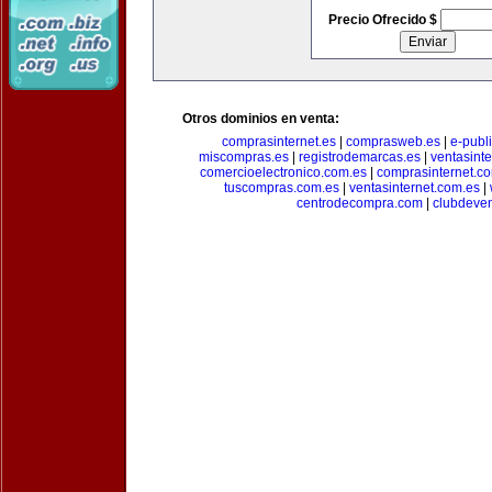
Precio Ofrecido $
Otros dominios en venta:
comprasinternet.es
|
comprasweb.es
|
e-publ
miscompras.es
|
registrodemarcas.es
|
ventasinte
comercioelectronico.com.es
|
comprasinternet.c
tuscompras.com.es
|
ventasinternet.com.es
|
centrodecompra.com
|
clubdeven