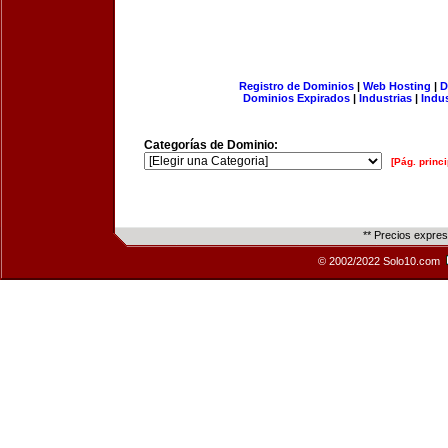
Registro de Dominios
|
Web Hosting
|
D
Dominios Expirados
|
Industrias
|
Indu
Categorías de Dominio:
[Pág. princi
** Precios expre
© 2002/2022 Solo10.com