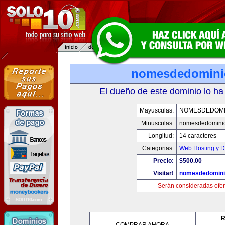
nomesdedomini
El dueño de este dominio lo ha
Mayusculas:
NOMESDEDOMI
Minusculas:
nomesdedomini
Longitud:
14 caracteres
Categorias:
Web Hosting y D
Precio:
$500.00
Visitar!
nomesdedomini
Serán consideradas ofer
R