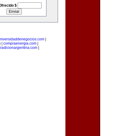
Ofrecido $
niversidaddenegocios.com
|
m
|
compraenergia.com
|
tradicionargentina.com
|