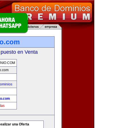
o.com
 puesto en Venta
NIO.COM
o.com
ominios
o.com
tas
ealizar una Oferta