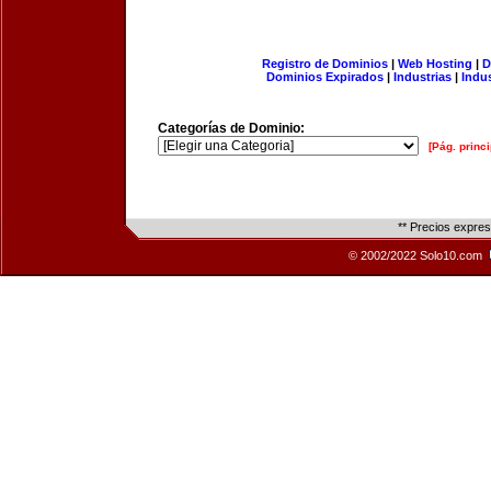
Registro de Dominios
|
Web Hosting
|
D
Dominios Expirados
|
Industrias
|
Indu
Categorías de Dominio:
[Pág. princi
** Precios expre
© 2002/2022 Solo10.com