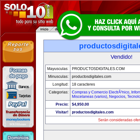
productosdigita
Vendido!
Mayusculas:
PRODUCTOSDIGITALES.COM
Minusculas:
productosdigitales.com
Longitud:
18 caracteres
Categorias:
Compras y Comercio ElectrÃ³nico
,
Info
Miscelaneas (varios)
,
Negocios
,
Tecnol
Precio:
$4,950.00
Visitar!
productosdigitales.com
Serán consideradas ofer