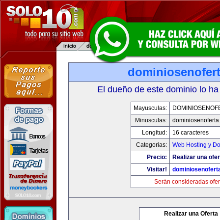
dominiosenofer
El dueño de este dominio lo ha
Mayusculas:
DOMINIOSENOF
Minusculas:
dominiosenoferta
Longitud:
16 caracteres
Categorias:
Web Hosting y D
Precio:
Realizar una ofer
Visitar!
dominiosenofert
Serán consideradas ofer
Realizar una Oferta