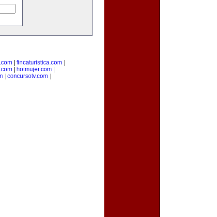
s.com
|
fincaturistica.com
|
.com
|
hotmujer.com
|
m
|
concursotv.com
|