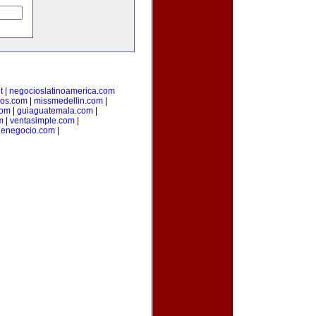
t
|
negocioslatinoamerica.com
ios.com
|
missmedellin.com
|
com
|
guiaguatemala.com
|
m
|
ventasimple.com
|
denegocio.com
|