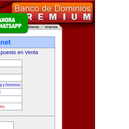
net
 puesto en Venta
g y Dominios
!
tas