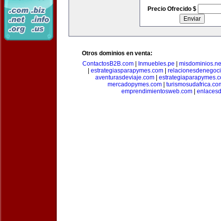
Precio Ofrecido $
Otros dominios en venta:
ContactosB2B.com
|
Inmuebles.pe
|
misdominios.ne
|
estrategiasparapymes.com
|
relacionesdenegoc
aventurasdeviaje.com
|
estrategiaparapymes.
mercadopymes.com
|
turismosudafrica.co
emprendimientosweb.com
|
enlaces