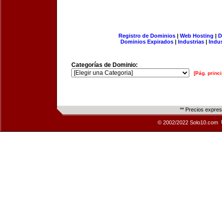
Registro de Dominios
|
Web Hosting
|
D
Dominios Expirados
|
Industrias
|
Indu
Categorías de Dominio:
[Pág. princi
** Precios expre
© 2002/2022 Solo10.com