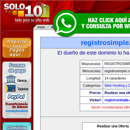
registrosimpl
El dueño de este dominio lo ha
Mayusculas:
REGISTROSIM
Minusculas:
registrosimple.
Longitud:
14 caracteres
Categorias:
Web Hosting y 
Precio:
Realizar una of
Visitar!
registrosimple
Serán consideradas ofer
Realizar una Oferta