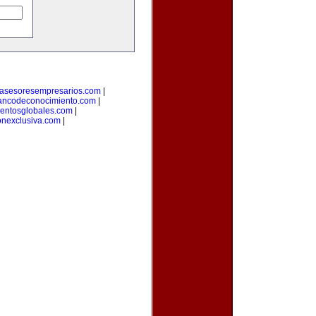
asesoresempresarios.com
|
ancodeconocimiento.com
|
entosglobales.com
|
onexclusiva.com
|