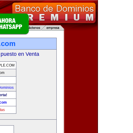
e.com
 puesto en Venta
PLE.COM
com
Dominios
erta!
.com
tas