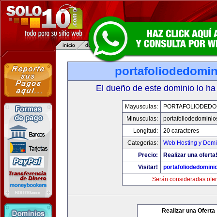
portafoliodedomi
El dueño de este dominio lo ha
Mayusculas:
PORTAFOLIODEDO
Minusculas:
portafoliodedomini
Longitud:
20 caracteres
Categorias:
Web Hosting y Domi
Precio:
Realizar una oferta
Visitar!
portafoliodedomini
Serán consideradas ofer
Realizar una Oferta