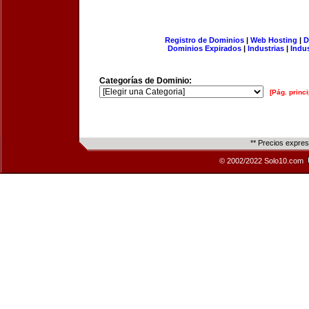
Registro de Dominios
|
Web Hosting
|
D
Dominios Expirados
|
Industrias
|
Indu
Categorías de Dominio:
[Pág. princi
** Precios expre
© 2002/2022 Solo10.com