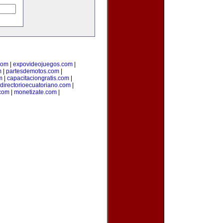
com
|
expovideojuegos.com
|
m
|
partesdemotos.com
|
m
|
capacitaciongratis.com
|
directorioecuatoriano.com
|
.com
|
monetizate.com
|