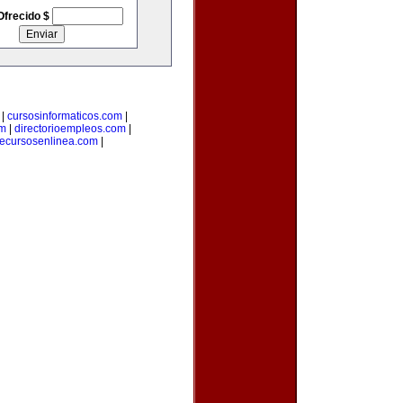
Ofrecido $
|
cursosinformaticos.com
|
om
|
directorioempleos.com
|
recursosenlinea.com
|