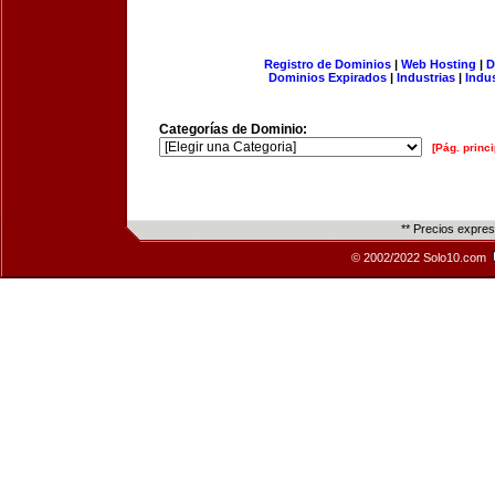
Registro de Dominios
|
Web Hosting
|
D
Dominios Expirados
|
Industrias
|
Indu
Categorías de Dominio:
[Pág. princi
** Precios expre
© 2002/2022 Solo10.com