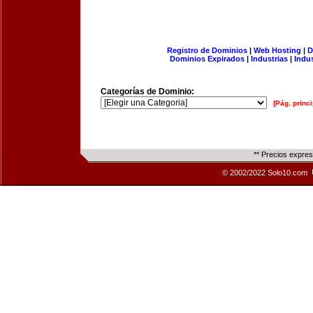
Registro de Dominios
|
Web Hosting
|
D
Dominios Expirados
|
Industrias
|
Indu
Categorías de Dominio:
[Pág. princi
** Precios expre
© 2002/2022 Solo10.com