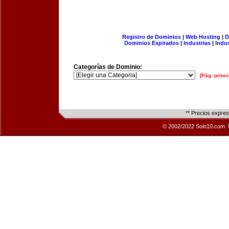
Registro de Dominios
|
Web Hosting
|
D
Dominios Expirados
|
Industrias
|
Indu
Categorías de Dominio:
[Pág. princi
** Precios expre
© 2002/2022 Solo10.com