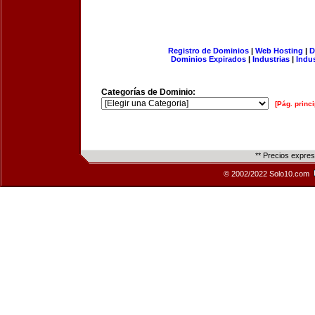
Registro de Dominios
|
Web Hosting
|
D
Dominios Expirados
|
Industrias
|
Indu
Categorías de Dominio:
[Pág. princi
** Precios expre
© 2002/2022 Solo10.com