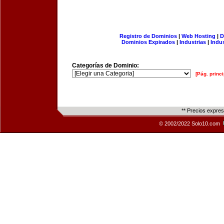
Registro de Dominios
|
Web Hosting
|
D
Dominios Expirados
|
Industrias
|
Indu
Categorías de Dominio:
[Pág. princi
** Precios expre
© 2002/2022 Solo10.com