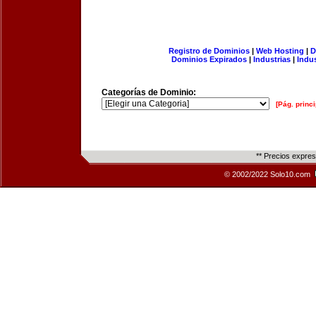
Registro de Dominios
|
Web Hosting
|
D
Dominios Expirados
|
Industrias
|
Indu
Categorías de Dominio:
[Pág. princi
** Precios expre
© 2002/2022 Solo10.com