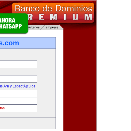
s.com
isiÃ³n y EspectÃ¡culos
tas