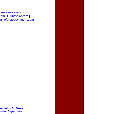
laneatusviajes.com
|
.com
|
futurosolar.com
|
om
|
ofertasdeviagem.com
|
ominios En Venta
strias Argentinas