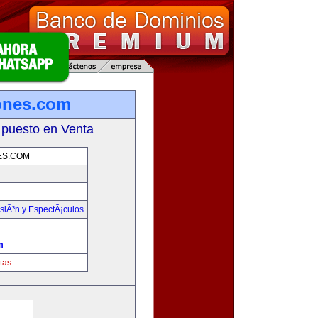
ones.com
 puesto en Venta
ES.COM
isiÃ³n y EspectÃ¡culos
m
tas