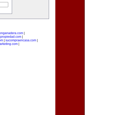
ionganadera.com
|
upropiedad.com
|
om
|
sucompraencasa.com
|
arketing.com
|