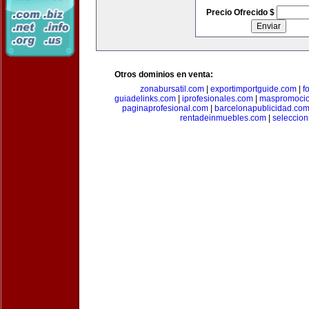
Precio Ofrecido $
Otros dominios en venta:
zonabursatil.com
|
exportimportguide.com
|
f
guiadelinks.com
|
iprofesionales.com
|
maspromoci
paginaprofesional.com
|
barcelonapublicidad.co
rentadeinmuebles.com
|
seleccio