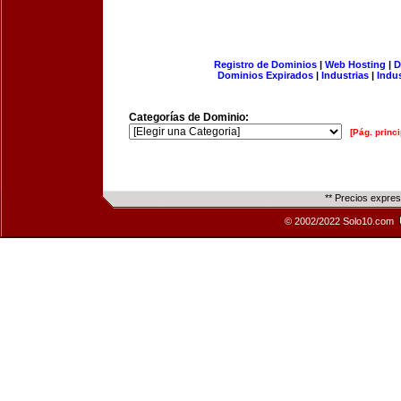
Registro de Dominios
|
Web Hosting
|
D
Dominios Expirados
|
Industrias
|
Indu
Categorías de Dominio:
[Pág. princi
** Precios expre
© 2002/2022 Solo10.com