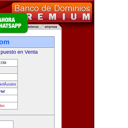
com
 puesto en Venta
COM
ectÃ¡culos
rta!
tas