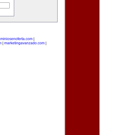
miniosenoferta.com
|
m
|
marketingavanzado.com
|