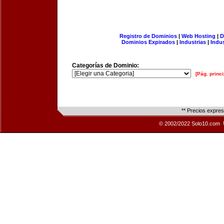
Registro de Dominios
|
Web Hosting
|
D
Dominios Expirados
|
Industrias
|
Indu
Categorías de Dominio:
[Pág. princi
** Precios expre
© 2002/2022 Solo10.com