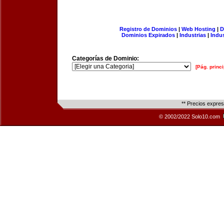
Registro de Dominios
|
Web Hosting
|
D
Dominios Expirados
|
Industrias
|
Indu
Categorías de Dominio:
[Pág. princi
** Precios expre
© 2002/2022 Solo10.com