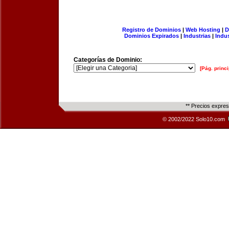
Registro de Dominios
|
Web Hosting
|
D
Dominios Expirados
|
Industrias
|
Indu
Categorías de Dominio:
[Pág. princi
** Precios expre
© 2002/2022 Solo10.com