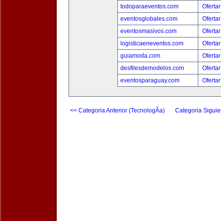
todoparaeventos.com
Ofertar
eventosglobales.com
Ofertar
eventosmasivos.com
Ofertar
logisticaeneventos.com
Ofertar
guiamoda.com
Ofertar
desfilesdemodelos.com
Ofertar
eventosparaguay.com
Ofertar
<< Categoria Anterior (TecnologÃ­a)
Categoria Siguie