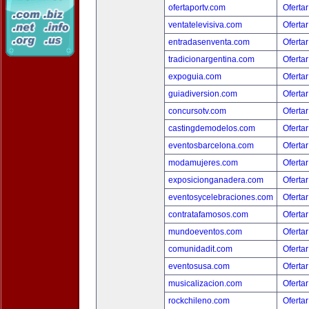
ofertaportv.com
Ofertar
ventatelevisiva.com
Ofertar
entradasenventa.com
Ofertar
tradicionargentina.com
Ofertar
expoguia.com
Ofertar
guiadiversion.com
Ofertar
concursotv.com
Ofertar
castingdemodelos.com
Ofertar
eventosbarcelona.com
Ofertar
modamujeres.com
Ofertar
exposicionganadera.com
Ofertar
eventosycelebraciones.com
Ofertar
contratafamosos.com
Ofertar
mundoeventos.com
Ofertar
comunidadit.com
Ofertar
eventosusa.com
Ofertar
musicalizacion.com
Ofertar
rockchileno.com
Ofertar