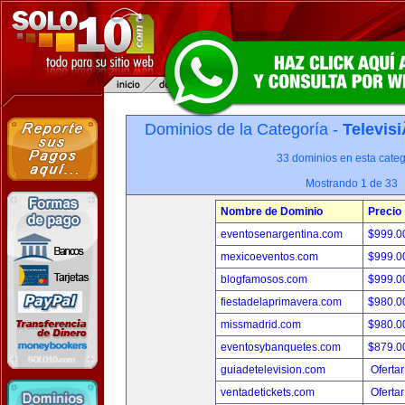
Dominios de la Categoría -
Televis
33 dominios en esta categ
Mostrando 1 de 33
Nombre de Dominio
Precio
eventosenargentina.com
$999.
mexicoeventos.com
$999.
blogfamosos.com
$999.
fiestadelaprimavera.com
$980.
missmadrid.com
$980.
eventosybanquetes.com
$879.
guiadetelevision.com
Ofertar
ventadetickets.com
Ofertar