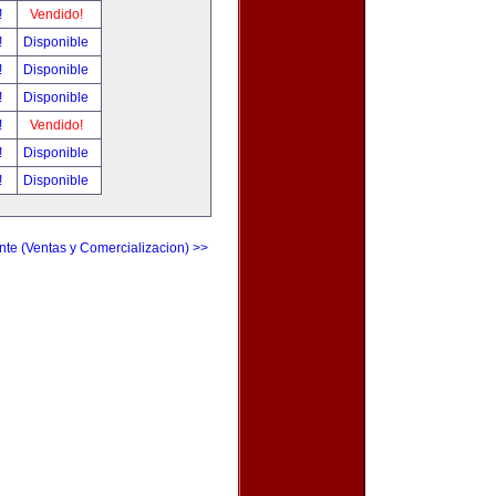
!
Vendido!
!
Disponible
!
Disponible
!
Disponible
!
Vendido!
!
Disponible
!
Disponible
nte (Ventas y Comercializacion) >>