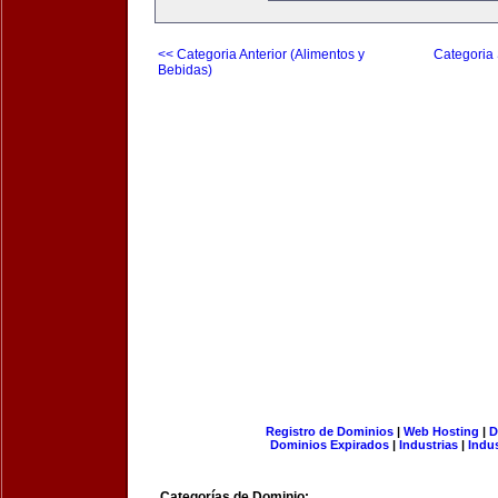
<< Categoria Anterior (Alimentos y
Categoria 
Bebidas)
Registro de Dominios
|
Web Hosting
|
D
Dominios Expirados
|
Industrias
|
Indu
Categorías de Dominio: