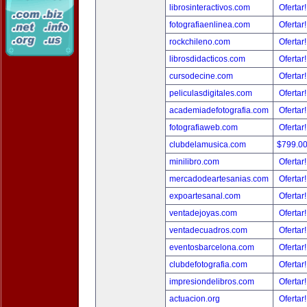
librosinteractivos.com
Ofertar
fotografiaenlinea.com
Ofertar
rockchileno.com
Ofertar
librosdidacticos.com
Ofertar
cursodecine.com
Ofertar
peliculasdigitales.com
Ofertar
academiadefotografia.com
Ofertar
fotografiaweb.com
Ofertar
clubdelamusica.com
$799.0
minilibro.com
Ofertar
mercadodeartesanias.com
Ofertar
expoartesanal.com
Ofertar
ventadejoyas.com
Ofertar
ventadecuadros.com
Ofertar
eventosbarcelona.com
Ofertar
clubdefotografia.com
Ofertar
impresiondelibros.com
Ofertar
actuacion.org
Ofertar